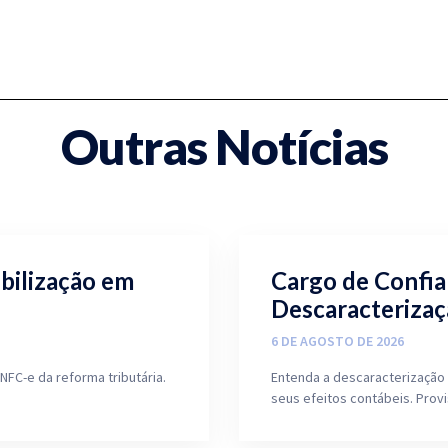
Outras Notícias
ibilização em
Cargo de Confia
Descaracterizaç
6 DE AGOSTO DE 2026
NFC-e da reforma tributária.
Entenda a descaracterização 
seus efeitos contábeis. Prov