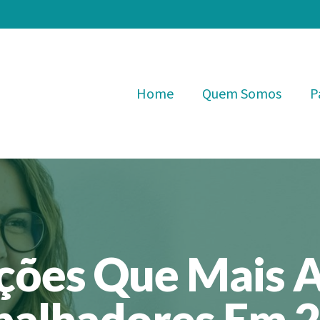
Home
Quem Somos
P
ções Que Mais 
balhadores Em 