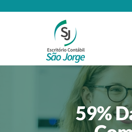
59% Da
Comp