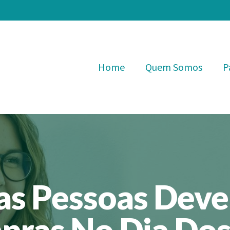
Home
Quem Somos
P
s Pessoas Deve
ras No Dia Dos