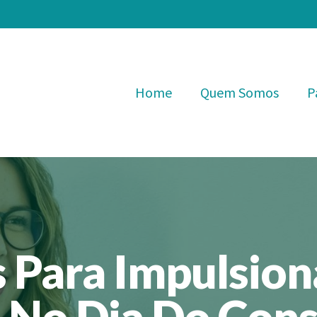
Home
Quem Somos
P
s Para Impulsion
 No Dia Do Con