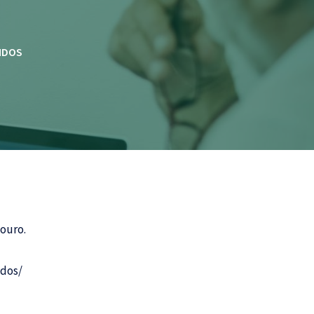
NDOS
ouro.
ndos/