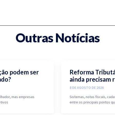
Outras Notícias
ição podem ser
Reforma Tributá
ado?
ainda precisam 
8 DE AGOSTO DE 2026
balhador, mas empresas
Sistemas, notas fiscais, ca
tivos
entre os principais pontos q