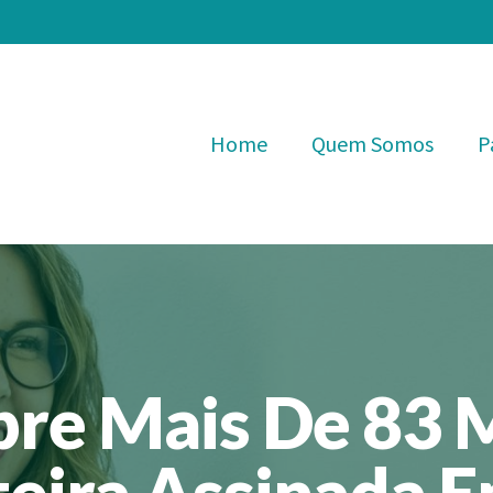
Home
Quem Somos
P
bre Mais De 83 
eira Assinada E