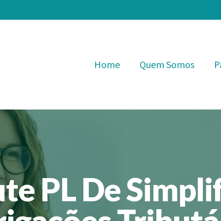
Home
Quem Somos
P
te PL De Simpli
igações Tributá