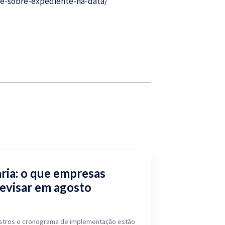
eve-sobre-expediente-na-data/
ria: o que empresas
revisar em agosto
dastros e cronograma de implementação estão