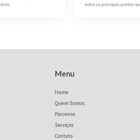
tivos
entre os principais pontos q
Menu
Home
Quem Somos
Parceiros
Serviços
Contato