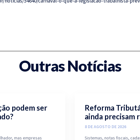
r/noticias/54640/carnaval-o-que-a-legislacao-trabalhista-pr
Outras Notícias
ição podem ser
Reforma Tributá
ado?
ainda precisam 
8 DE AGOSTO DE 2026
balhador, mas empresas
Sistemas, notas fiscais, ca