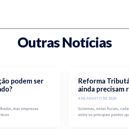
Outras Notícias
ição podem ser
Reforma Tributá
ado?
ainda precisam 
8 DE AGOSTO DE 2026
balhador, mas empresas
Sistemas, notas fiscais, ca
tivos
entre os principais pontos q