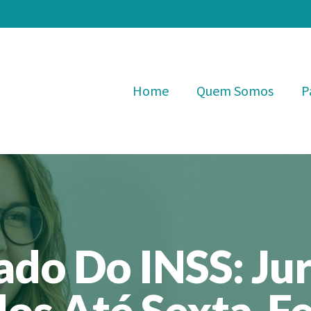
Home
Quem Somos
P
do Do INSS: Ju
os Até Sexta-Fe