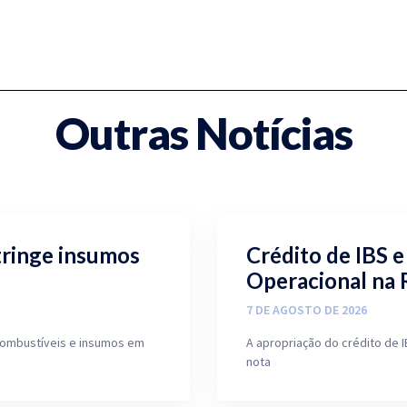
Outras Notícias
tringe insumos
Crédito de IBS 
Operacional na 
7 DE AGOSTO DE 2026
 combustíveis e insumos em
A apropriação do crédito de I
nota