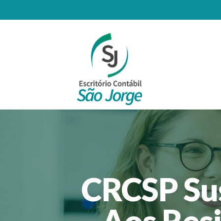
CRCSP Su
Aos Resi