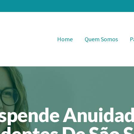
Home
Quem Somos
P
spende Anuidad
dentes De São 