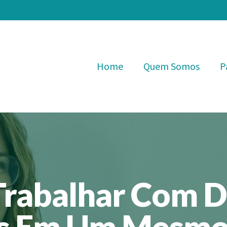
Home
Quem Somos
P
Trabalhar Com D
s Em Um Mesmo 