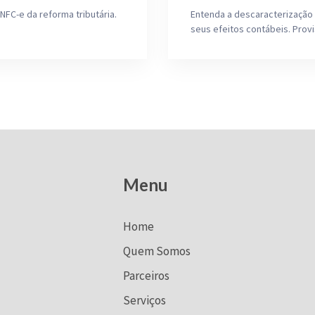
NFC-e da reforma tributária.
Entenda a descaracterização 
seus efeitos contábeis. Prov
Menu
Home
Quem Somos
Parceiros
Serviços