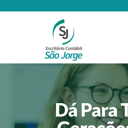
Dá Para 
Geraçõe