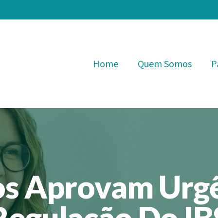
Home
Quem Somos
P
s Aprovam Urgê
Regulação Do IB