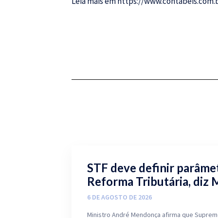
Leia mais em
https://www.contabeis.com
STF deve definir parâmet
Reforma Tributária, diz 
6 DE AGOSTO DE 2026
Ministro André Mendonça afirma que Supremo