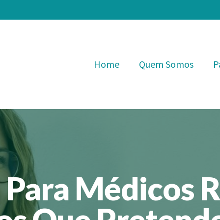
Home
Quem Somos
P
s Para Médicos 
s Que Pretend