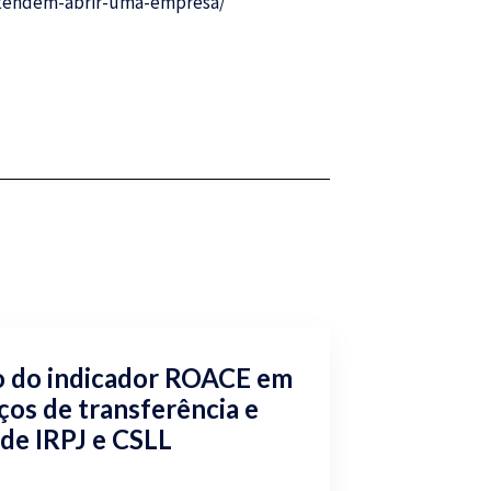
etendem-abrir-uma-empresa/
o do indicador ROACE em
ços de transferência e
 de IRPJ e CSLL