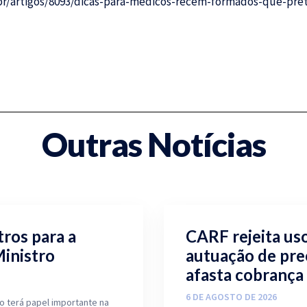
.br/artigos/8093/dicas-para-medicos-recem-formados-que-pr
Outras Notícias
ros para a
CARF rejeita us
Ministro
autuação de pre
afasta cobrança
6 DE AGOSTO DE 2026
 terá papel importante na