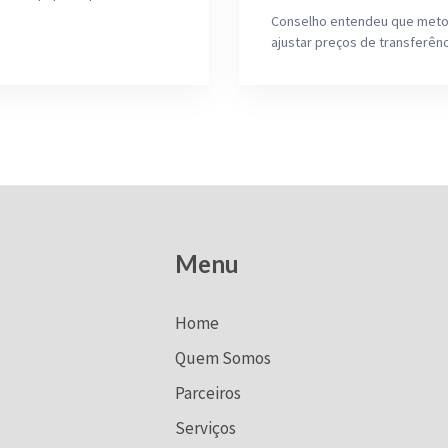
Conselho entendeu que metod
ajustar preços de transferên
Menu
Home
Quem Somos
Parceiros
Serviços