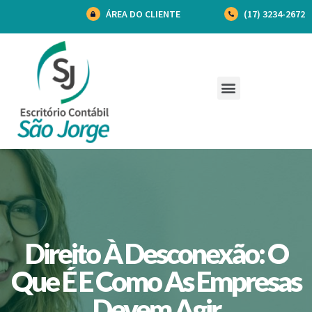
ÁREA DO CLIENTE
(17) 3234-2672
Direito À Desconexão: O
Que É E Como As Empresas
Devem Agir