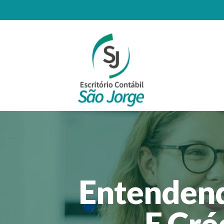
Entendend
E Cré