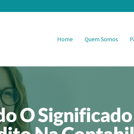
Home
Quem Somos
P
o O Significado
dito Na Contabi