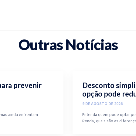
Outras Notícias
para prevenir
Desconto simplif
opção pode redu
9 DE AGOSTO DE 2026
 mas ainda enfrentam
Entenda quem pode optar pel
Renda, quais são as diferenç