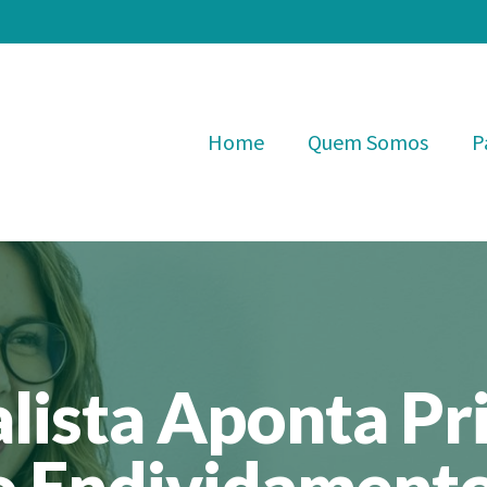
Home
Quem Somos
P
lista Aponta Pr
o Endividamento 