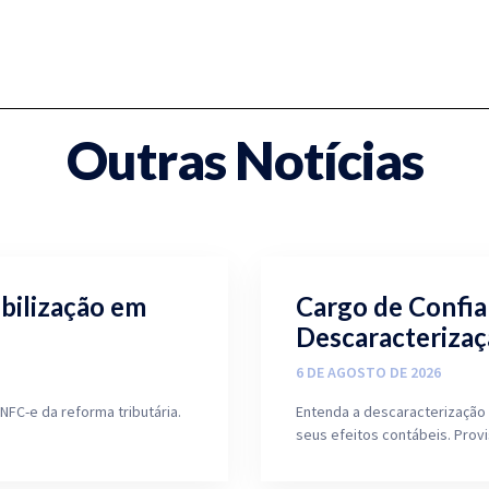
Outras Notícias
ibilização em
Cargo de Confia
Descaracterizaç
6 DE AGOSTO DE 2026
NFC-e da reforma tributária.
Entenda a descaracterização 
seus efeitos contábeis. Prov