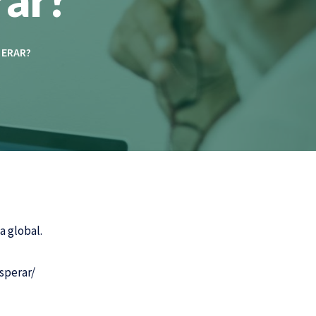
PERAR?
 global.
sperar/