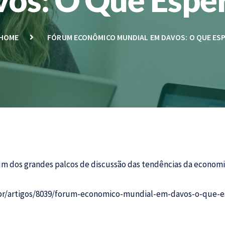
HOME
FÓRUM ECONÔMICO MUNDIAL EM DAVOS: O QUE ES
 dos grandes palcos de discussão das tendências da economia
br/artigos/8039/forum-economico-mundial-em-davos-o-que-e