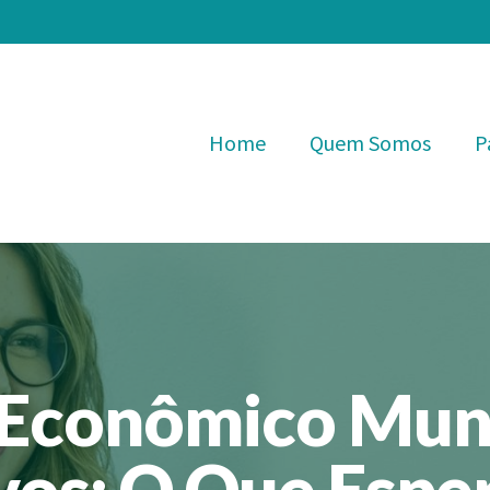
Home
Quem Somos
P
Econômico Mun
os: O Que Espe