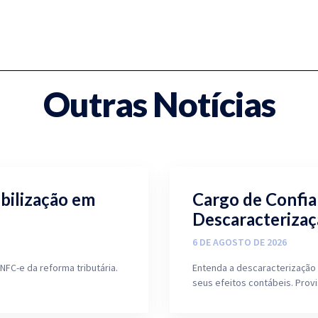
Outras Notícias
ibilização em
Cargo de Confia
Descaracterizaç
6 DE AGOSTO DE 2026
NFC-e da reforma tributária.
Entenda a descaracterização 
seus efeitos contábeis. Prov