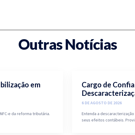
Outras Notícias
ibilização em
Cargo de Confia
Descaracterizaç
6 DE AGOSTO DE 2026
NFC-e da reforma tributária.
Entenda a descaracterização 
seus efeitos contábeis. Prov