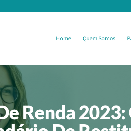
Home
Quem Somos
P
De Renda 2023: 
ndário De Restit