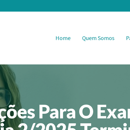
Home
Quem Somos
P
ições Para O Ex
cia 2/2025 Term