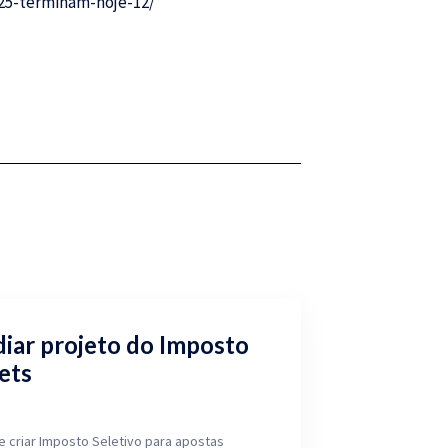
025-terminam-hoje-12/
iar projeto do Imposto
ets
 criar Imposto Seletivo para apostas