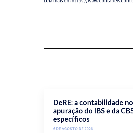
Leia mais em
https://www.contabeis.com.b
DeRE: a contabilidade no
apuração do IBS e da CB
específicos
6 DE AGOSTO DE 2026