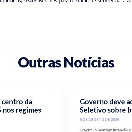
r/noticias/71300/inscricoes-para-o-exame-de-suficiencia-2-2
Outras Notícias
 centro da
Governo deve ad
S nos regimes
Seletivo sobre b
6 DE AGOSTO DE 2026
Executivo mantém intenção de