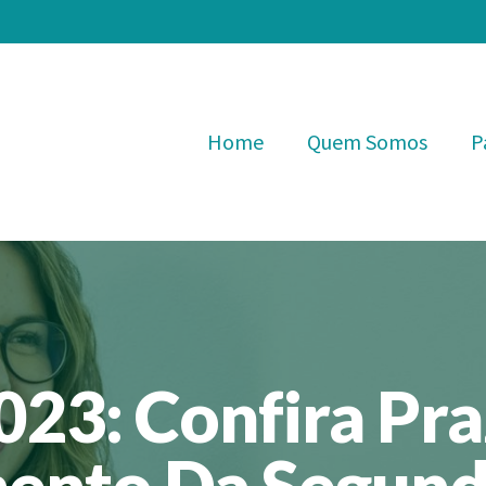
Home
Quem Somos
P
023: Confira Pra
ento Da Segund