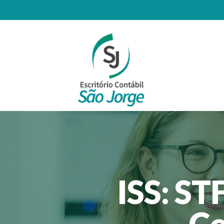
ISS: ST
Co