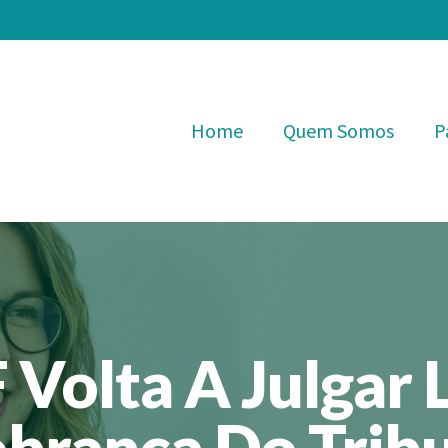
Home
Quem Somos
P
F Volta A Julgar 
brança Do Trib