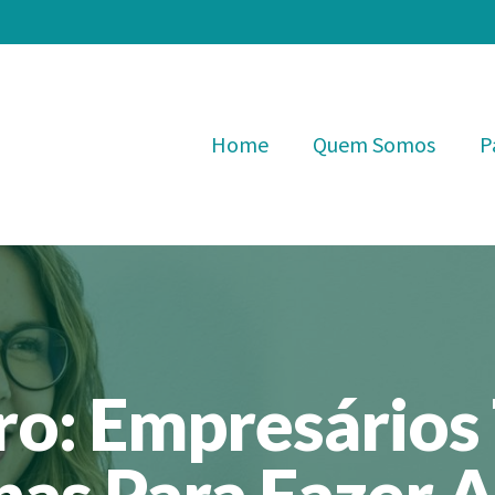
Home
Quem Somos
P
ero: Empresário
as Para Fazer 