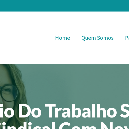
Home
Quem Somos
P
io Do Trabalho S
Sindical Com No