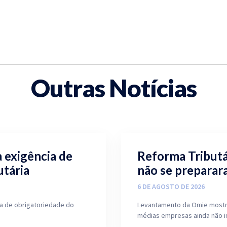
Outras Notícias
a exigência de
Reforma Tributá
tária
não se preparar
6 DE AGOSTO DE 2026
ata de obrigatoriedade do
Levantamento da Omie mostr
médias empresas ainda não i