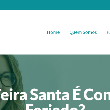
Home
Quem Somos
P
eira Santa É Co
Feriado?