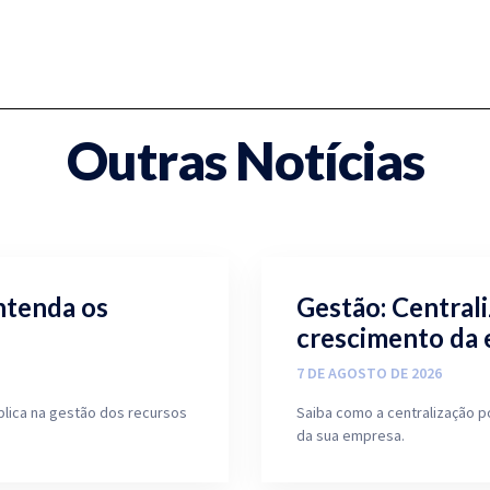
Outras Notícias
ntenda os
Gestão: Central
crescimento da
7 DE AGOSTO DE 2026
blica na gestão dos recursos
Saiba como a centralização p
da sua empresa.