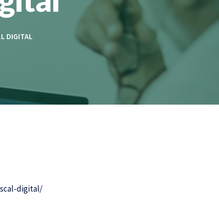
L DIGITAL
cal-digital/