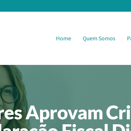
Home
Quem Somos
P
res Aprovam Cri
aração Fiscal Di