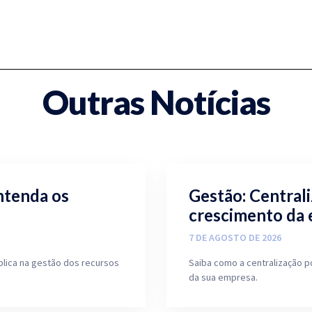
Outras Notícias
ntenda os
Gestão: Central
crescimento da
7 DE AGOSTO DE 2026
blica na gestão dos recursos
Saiba como a centralização p
da sua empresa.