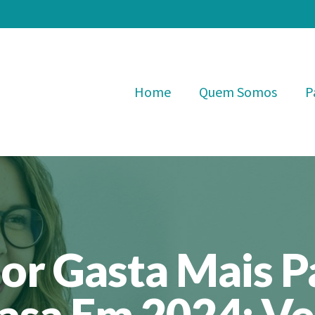
Home
Quem Somos
P
or Gasta Mais 
asa Em 2024; Ve