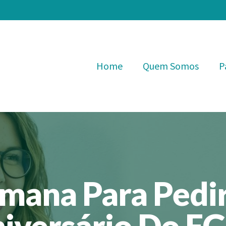
Home
Quem Somos
P
mana Para Pedi
iversário Do F