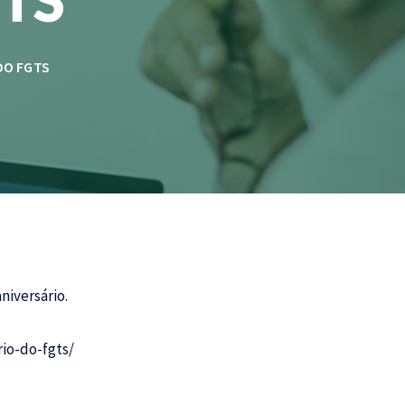
DO FGTS
niversário.
io-do-fgts/