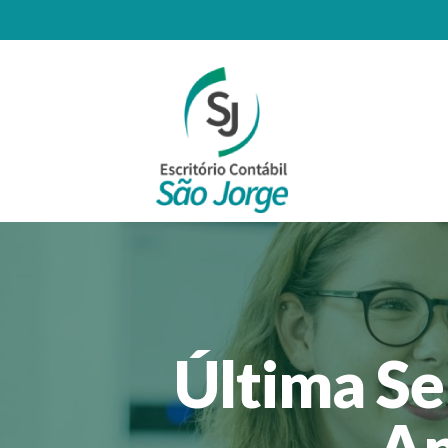
Última Se
An